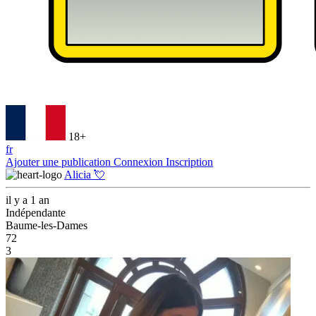
18+
fr
Ajouter une publication
Connexion
Inscription
Alicia 💘
il y a 1 an
Indépendante
Baume-les-Dames
72
3