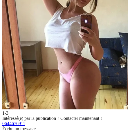
1-3
2
Intéressé(e) par la publication ?
Contacter maintenant !
I
0644676911
0
Écrire un message
É