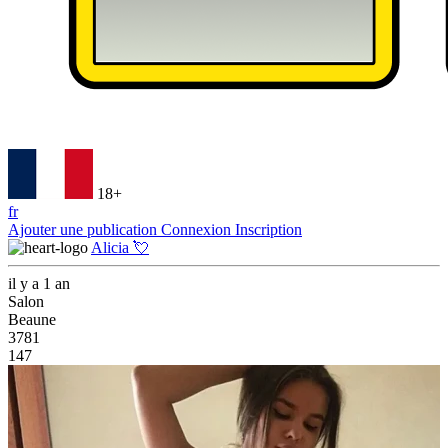
18+
fr
Ajouter une publication
Connexion
Inscription
Alicia 💘
il y a 1 an
Salon
Beaune
3781
147