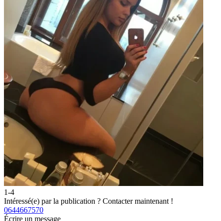
1-4
2
Intéressé(e) par la publication ?
Contacter maintenant !
I
0644667570
0
Écrire un message
É