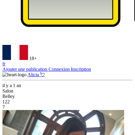
18+
fr
Ajouter une publication
Connexion
Inscription
Alicia 💘
il y a 1 an
Salon
Belley
122
7