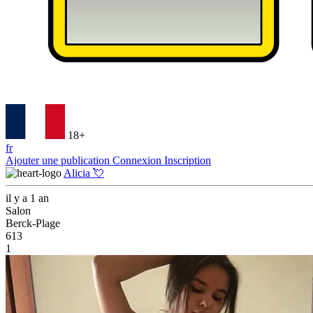
18+
fr
Ajouter une publication
Connexion
Inscription
Alicia 💘
il y a 1 an
Salon
Berck-Plage
613
1