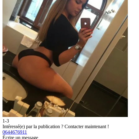
1-3
Intéressé(e) par la publication ?
Contacter maintenant !
0644676911
Écrire un message