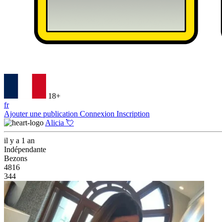
18+
fr
Ajouter une publication
Connexion
Inscription
Alicia 💘
il y a 1 an
Indépendante
Bezons
4816
344