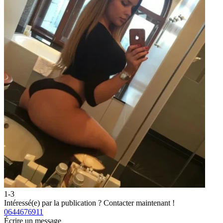
1-3
2
Intéressé(e) par la publication ?
Contacter maintenant !
I
0644676911
0
Écrire un message
É