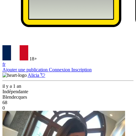
18+
fr
Ajouter une publication
Connexion
Inscription
Alicia 💘
il y a 1 an
Indépendante
Blendecques
68
0