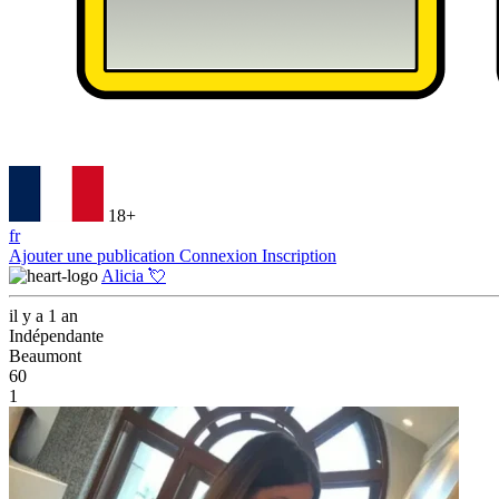
18+
fr
Ajouter une publication
Connexion
Inscription
Alicia 💘
il y a 1 an
Indépendante
Beaumont
60
1