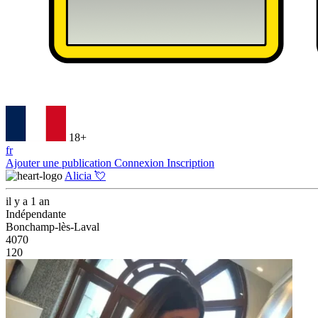
18+
fr
Ajouter une publication
Connexion
Inscription
Alicia 💘
il y a 1 an
Indépendante
Bonchamp-lès-Laval
4070
120