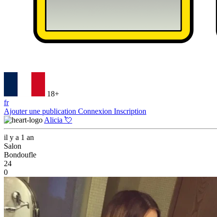
18+
fr
Ajouter une publication
Connexion
Inscription
Alicia 💘
il y a 1 an
Salon
Bondoufle
24
0