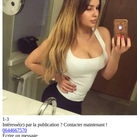
1-3
Intéressé(e) par la publication ?
Contacter maintenant !
0644667570
Écrire un message