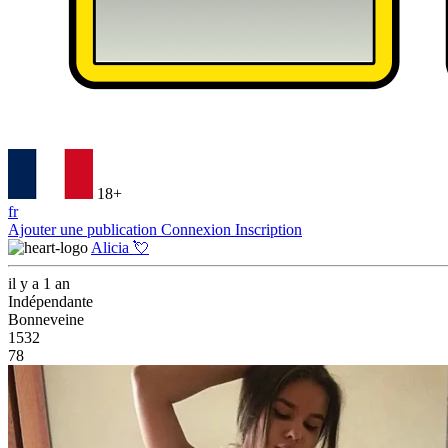
18+
fr
Ajouter une publication
Connexion
Inscription
Alicia 💘
il y a 1 an
Indépendante
Bonneveine
1532
78