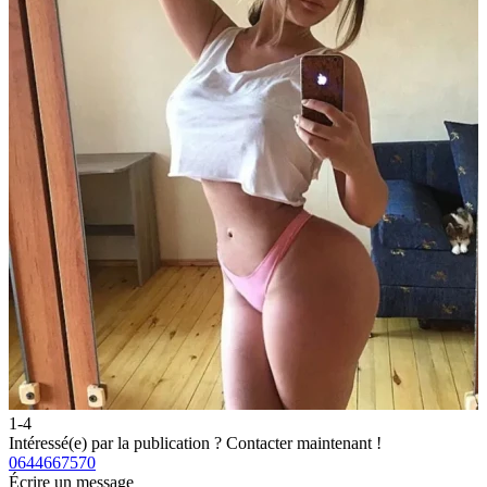
1-4
2
Intéressé(e) par la publication ?
Contacter maintenant !
I
0644667570
0
Écrire un message
É