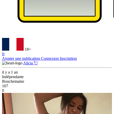
18+
fr
Ajouter une publication
Connexion
Inscription
Alicia 💘
il y a 1 an
Indépendante
Bouchemaine
107
0