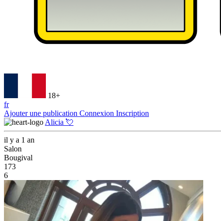
18+
fr
Ajouter une publication
Connexion
Inscription
Alicia 💘
il y a 1 an
Salon
Bougival
173
6