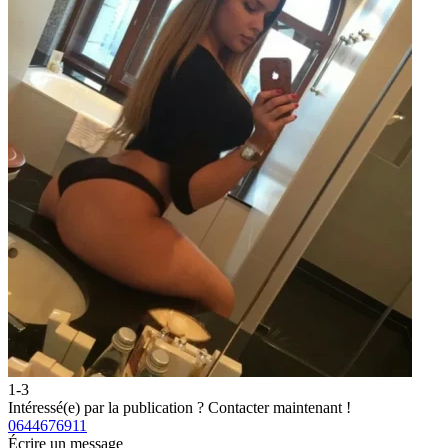
1-3
Intéressé(e) par la publication ?
Contacter maintenant !
0644676911
Écrire un message