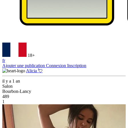
18+
fr
Ajouter une publication
Connexion
Inscription
Alicia 💘
il y a 1 an
Salon
Bourbon-Lancy
489
1