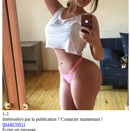
1-3
2
Intéressé(e) par la publication ?
Contacter maintenant !
I
0644676911
0
Écrire un message
É