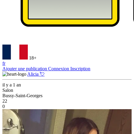
18+
fr
Ajouter une publication
Connexion
Inscription
Alicia 💘
il y a 1 an
Salon
Bussy-Saint-Georges
22
0