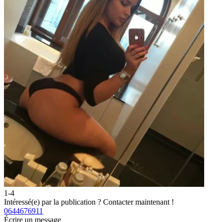
1-4
2
Intéressé(e) par la publication ?
Contacter maintenant !
I
0644676911
0
Écrire un message
É