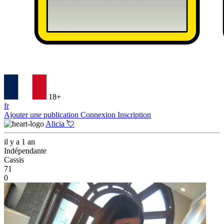
18+
fr
Ajouter une publication
Connexion
Inscription
Alicia 💘
il y a 1 an
Indépendante
Cassis
71
0