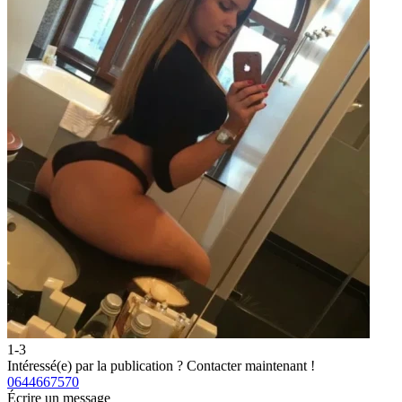
1-3
2
Intéressé(e) par la publication ?
Contacter maintenant !
I
0644667570
0
Écrire un message
É