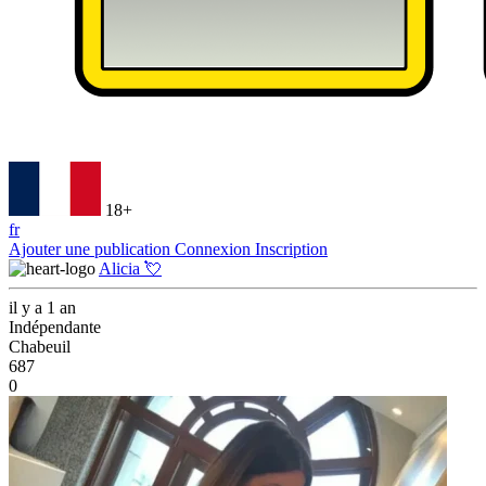
18+
fr
Ajouter une publication
Connexion
Inscription
Alicia 💘
il y a 1 an
Indépendante
Chabeuil
687
0