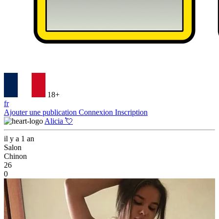
18+
fr
Ajouter une publication
Connexion
Inscription
Alicia 💘
il y a 1 an
Salon
Chinon
26
0