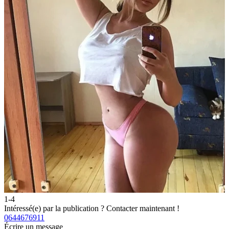
1-4
2
Intéressé(e) par la publication ?
Contacter maintenant !
I
0644676911
0
Écrire un message
É