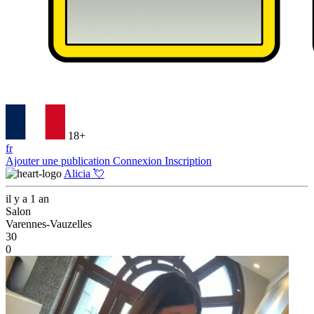
18+
fr
Ajouter une publication
Connexion
Inscription
Alicia 💘
il y a 1 an
Salon
Varennes-Vauzelles
30
0