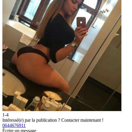
1-4
2
Intéressé(e) par la publication ?
Contacter maintenant !
I
0644676911
0
Écrire un message
É