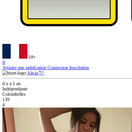
18+
fr
Ajouter une publication
Connexion
Inscription
Alicia 💘
il y a 1 an
Indépendante
Colombelles
139
4