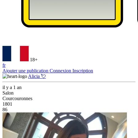
18+
fr
Ajouter une publication
Connexion
Inscription
Alicia 💘
il y a 1 an
Salon
Courcouronnes
1801
86