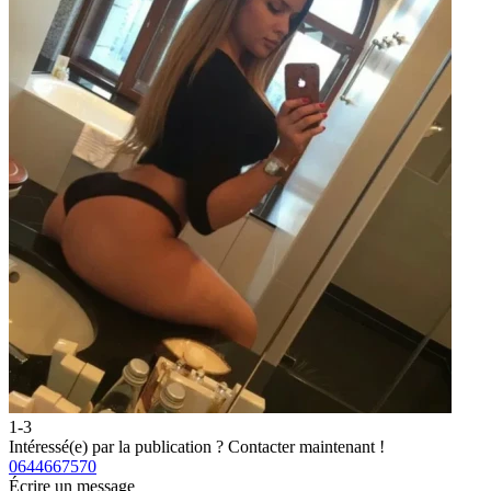
1-3
2
Intéressé(e) par la publication ?
Contacter maintenant !
I
0644667570
0
Écrire un message
É