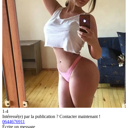
1-4
2
Intéressé(e) par la publication ?
Contacter maintenant !
I
0644676911
0
Écrire un message
É