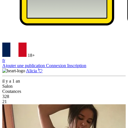
18+
fr
Ajouter une publication
Connexion
Inscription
Alicia 💘
il y a 1 an
Salon
Coutances
328
21