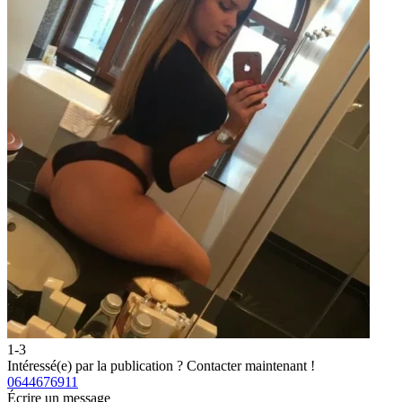
1-3
Intéressé(e) par la publication ?
Contacter maintenant !
0644676911
Écrire un message