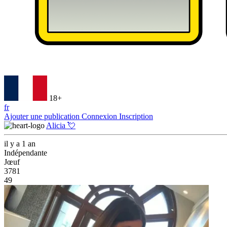
18+
fr
Ajouter une publication
Connexion
Inscription
Alicia 💘
il y a 1 an
Indépendante
Jœuf
3781
49