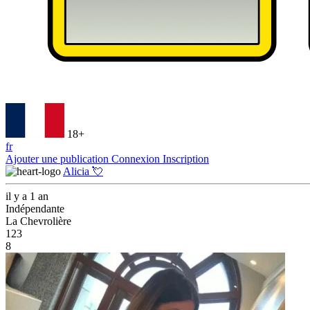
18+
fr
Ajouter une publication
Connexion
Inscription
Alicia 💘
il y a 1 an
Indépendante
La Chevrolière
123
8