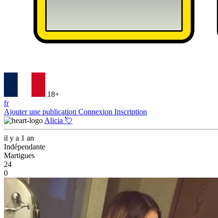
18+
fr
Ajouter une publication
Connexion
Inscription
Alicia 💘
il y a 1 an
Indépendante
Martigues
24
0