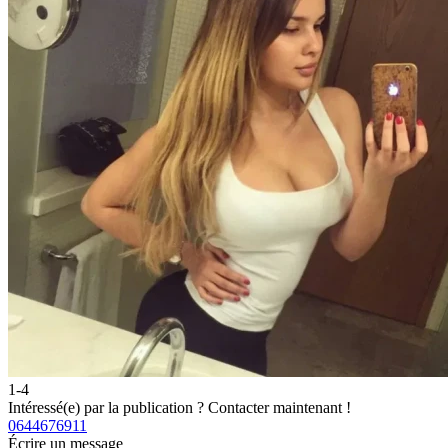
1-4
Intéressé(e) par la publication ?
Contacter maintenant !
0644676911
Écrire un message