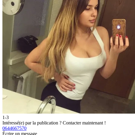
1-3
Intéressé(e) par la publication ?
Contacter maintenant !
0644667570
Écrire un message