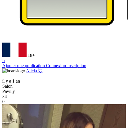
18+
fr
Ajouter une publication
Connexion
Inscription
Alicia 💘
il y a 1 an
Salon
Pavilly
34
0