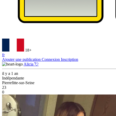
18+
fr
Ajouter une publication
Connexion
Inscription
Alicia 💘
il y a 1 an
Indépendante
Pierrefitte-sur-Seine
23
0