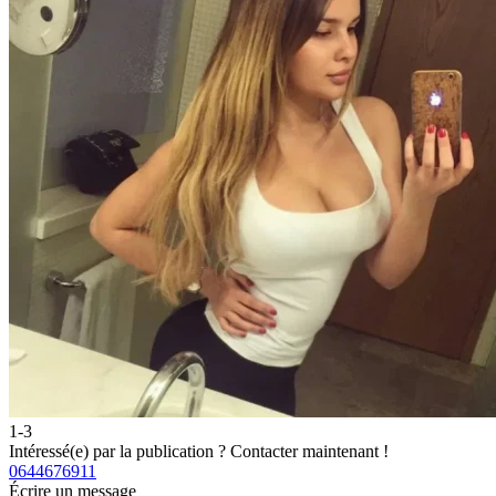
1-3
Intéressé(e) par la publication ?
Contacter maintenant !
0644676911
Écrire un message