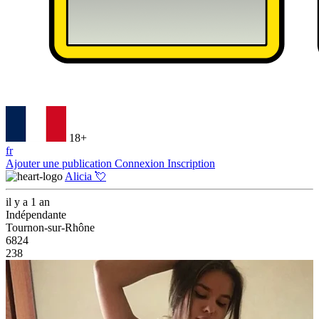
18+
fr
Ajouter une publication
Connexion
Inscription
Alicia 💘
il y a 1 an
Indépendante
Tournon-sur-Rhône
6824
238