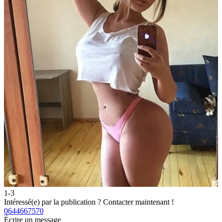
1-3
2
Intéressé(e) par la publication ?
Contacter maintenant !
I
0644667570
0
Écrire un message
É