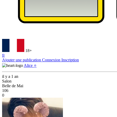
18+
fr
Ajouter une publication
Connexion
Inscription
Alice ⭐️
il y a 1 an
Salon
Belle de Mai
106
0