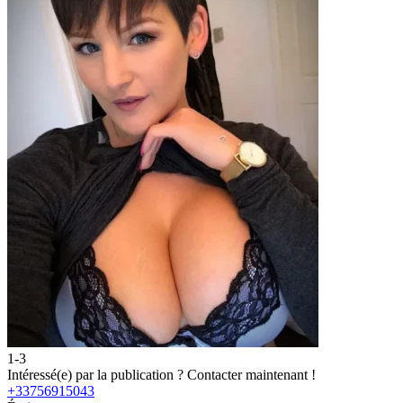
1-3
2
Intéressé(e) par la publication ?
Contacter maintenant !
I
+33756915043