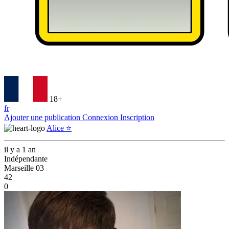
18+
fr
Ajouter une publication
Connexion
Inscription
Alice ⭐️
il y a 1 an
Indépendante
Marseille 03
42
0