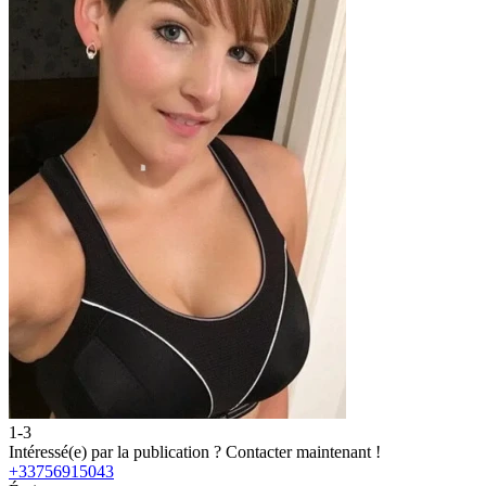
1-3
2
Intéressé(e) par la publication ?
Contacter maintenant !
I
+33756915043