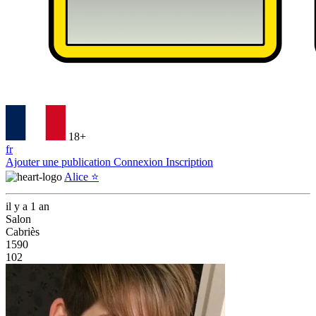
18+
fr
Ajouter une publication
Connexion
Inscription
Alice ⭐️
il y a 1 an
Salon
Cabriès
1590
102