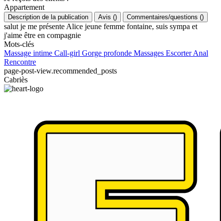
Appartement
Description de la publication
Avis
(
)
Commentaires/questions
(
)
salut je me présente Alice jeune femme fontaine, suis sympa et
j'aime être en compagnie
Mots-clés
Massage intime
Call-girl
Gorge profonde
Massages
Escorter
Anal
Rencontre
page-post-view.recommended_posts
Cabriès