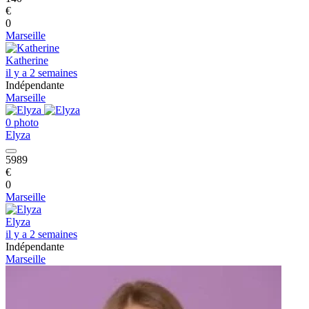
€
0
Marseille
Katherine
il y a 2 semaines
Indépendante
Marseille
0 photo
Elyza
5989
€
0
Marseille
Elyza
il y a 2 semaines
Indépendante
Marseille