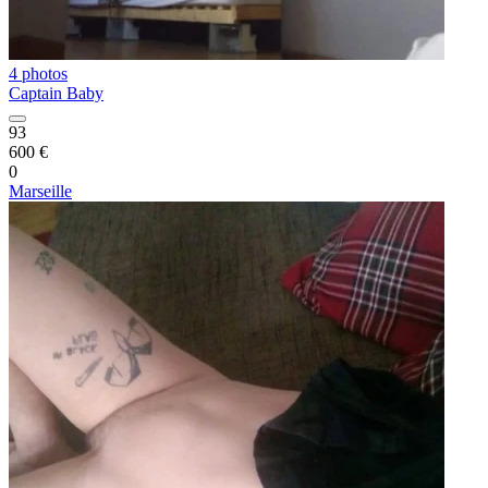
4 photos
Captain Baby
93
600 €
0
Marseille