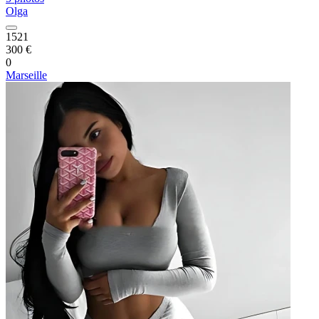
Olga
1521
300 €
0
Marseille