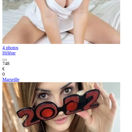
4 photos
Hélène
748
€
0
Marseille