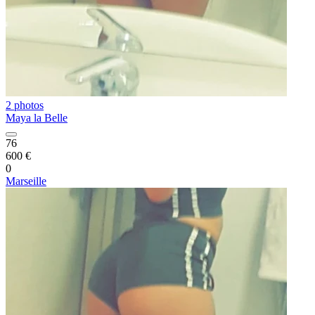
2 photos
Maya la Belle
76
600 €
0
Marseille