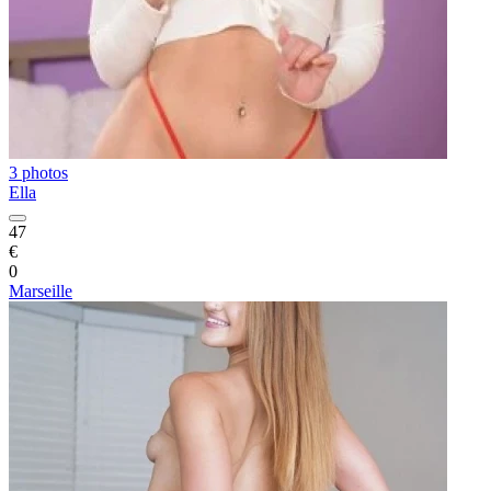
3 photos
Ella
47
€
0
Marseille