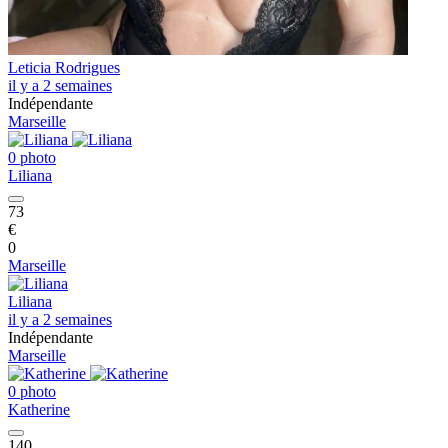
Leticia Rodrigues
il y a 2 semaines
Indépendante
Marseille
0 photo
Liliana
73
€
0
Marseille
Liliana
il y a 2 semaines
Indépendante
Marseille
0 photo
Katherine
140