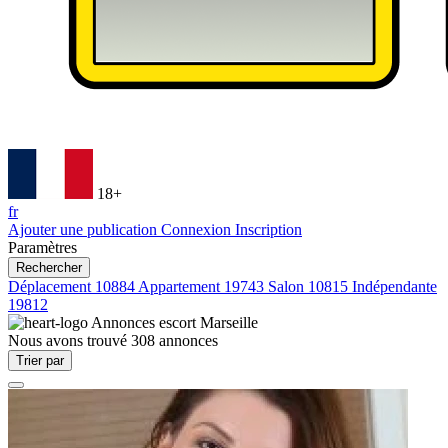
18+
fr
Ajouter une publication
Connexion
Inscription
Paramètres
Rechercher
Déplacement
10884
Appartement
19743
Salon
10815
Indépendante
19812
Annonces escort
Marseille
Nous avons trouvé
308
annonces
Trier par